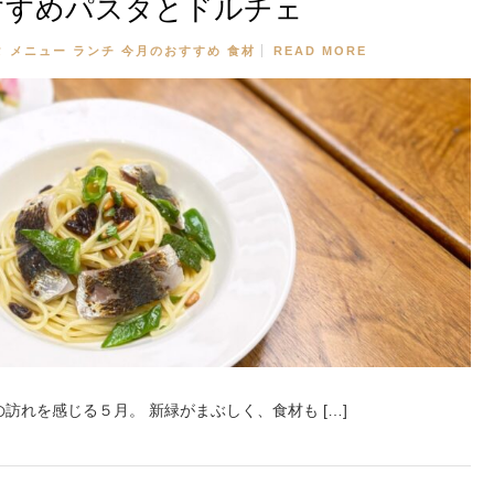
すすめパスタとドルチェ
タ
メニュー
ランチ
今月のおすすめ
食材
READ MORE
訪れを感じる５月。 新緑がまぶしく、食材も […]