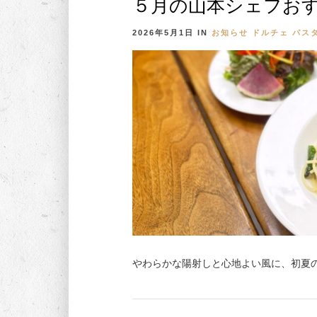
５月の山本シェフお
2026年5月1日
IN
お知らせ
ドルチェ
パス
やわらかな陽射しと心地よい風に、初夏の