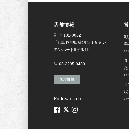
店舗情報
営
〒101-0062
6
千代田区神田駿河台 1-5-5 レ
業
モンパートIIビル1F
20
３
03-3295-0430
た
20
採用情報
ラ
戻
Follow us on
20