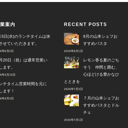
業案内
RECENT POSTS
月3日(水)のランチタイムは休
8月の山本シェフお
させていただきます。
すすめパスタ
26年6月2日
2026年8月1日
月20日（祝）は通常営業い
レモン香る夏のごち
します。
そう 仲間と囲む、
心ほどける豊かなひ
26年3月19日
とときを
ンチタイム営業時間を元に
2026年7月3日
します！
７月の山本シェフお
26年3月3日
すすめパスタとドル
チェ
2026年7月1日