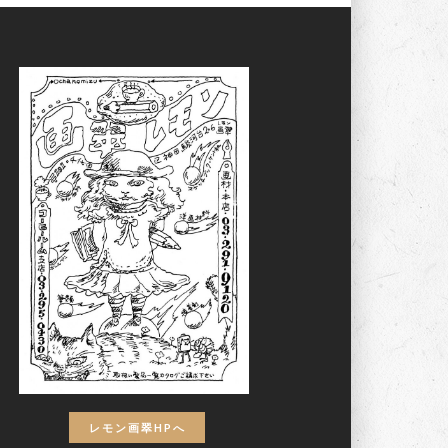
レモン画翠HPへ