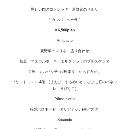
豚ヒレ肉のコトレッタ 夏野菜のサルサ
＂カンパニョーラ＂
￥6,500plan
Antipasto
夏野菜のマリネ 盛り合わせ
枝豆、マスカルポーネ、モルタデッラのブルスケッタ
旬魚 カルパッチョ2種盛り からすみがけ
フリットミスト 4種 (甘えび、するめいか、ひよこ豆のパネッ
レ、きびなご)
Primo piatto
特製ボロネーゼ タリアテッレ(生パスタ)
Secondo