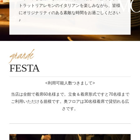
トラットリアレモンのイタリアンを楽しみながら、皆様
にオリジナリティのある素敵な時間をお過ごしください
♪
grande
FESTA
<利用可能人数つきまして>
当店は全館で着席60名様まで。立食＆着席形式ですと70名様まで
ご利用いただける規模です。奥フロアは30名様着席で貸切れる広
さです。