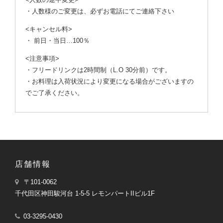
・人数様のご変更は、必ずお電話にてご連絡下さい
<キャンセル料>
・ 前日・当日…100％
<注意事項>
・フリードリンクは2時間制（L.O 30分前）です。
・お料理は入荷状況により変更になる場合がございますの
でご了承ください。
店舗情報
〒101-0062
千代田区神田駿河台 1-5-5 レモンパートIIビル1F
03-3295-0430