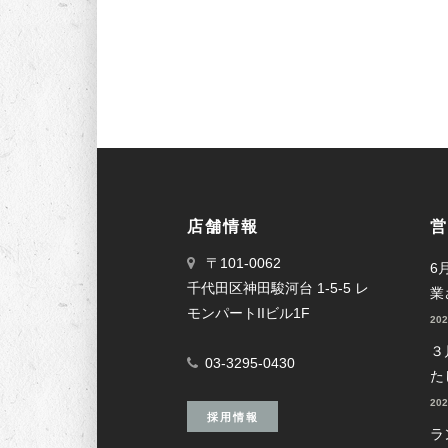
店舗情報
営
〒101-0062
6
千代田区神田駿河台 1-5-5 レ
業
モンパートIIビル1F
20
３
03-3295-0430
た
20
採用情報
ラ