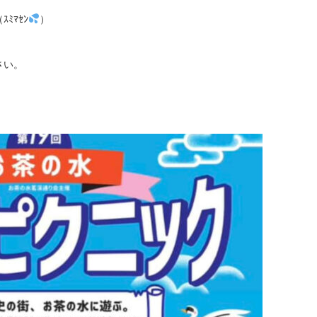
ﾐﾏｾﾝ
）
さい。