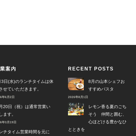
業案内
RECENT POSTS
月3日(水)のランチタイムは休
8月の山本シェフお
させていただきます。
すすめパスタ
26年6月2日
2026年8月1日
月20日（祝）は通常営業い
レモン香る夏のごち
します。
そう 仲間と囲む、
心ほどける豊かなひ
26年3月19日
とときを
ンチタイム営業時間を元に