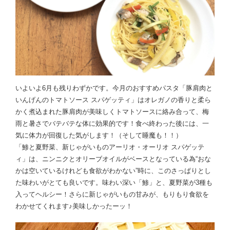
いよいよ6月も残りわずかです。今月のおすすめパスタ「豚肩肉と
いんげんのトマトソース スパゲッティ」はオレガノの香りと柔ら
かく煮込まれた豚肩肉が美味しくトマトソースに絡み合って、梅
雨と暑さでバテバテな体に効果的です！食べ終わった後には、一
気に体力が回復した気がします！（そして睡魔も！！）
「鯵と夏野菜、新じゃがいものアーリオ・オーリオ スパゲッテ
ィ」は、ニンニクとオリーブオイルがベースとなっている為“おな
かは空いているけれども食欲がわかない”時に、このさっぱりとし
た味わいがとても良いです。味わい深い「鯵」と、夏野菜が3種も
入ってヘルシー！さらに新じゃがいもの甘みが、もりもり食欲を
わかせてくれます♪美味しかったーッ！