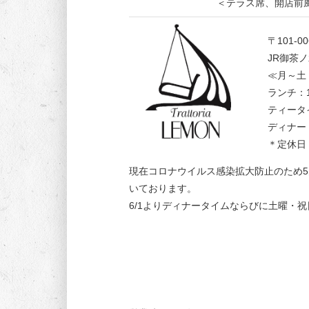
＜テラス席、開店前
〒101-
JR御茶ノ
≪月～土
ランチ：1
ティータイ
ディナー：
＊定休日
現在コロナウイルス感染拡大防止のため5月末
いております。
6/1よりディナータイムならびに土曜・