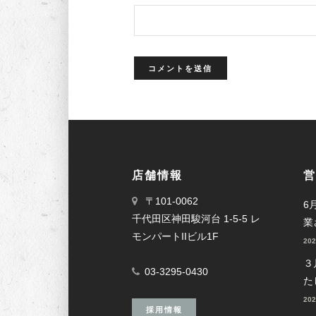
店舗情報
営
〒101-0062
6
千代田区神田駿河台 1-5-5 レ
業
モンパートIIビル1F
20
３
03-3295-0430
た
20
採用情報