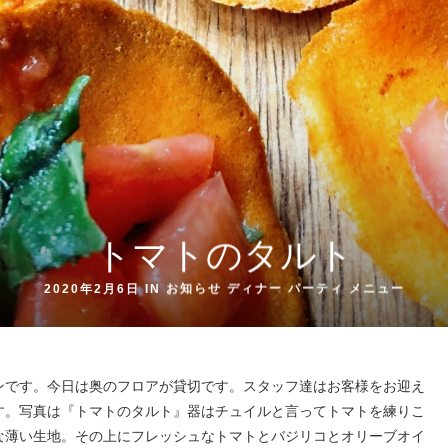
トマトのタルト
2020年2月6日 IN
お知らせ
ディナー
パーティ
メニュー
ンです。今日は奥のフロアが貸切です。スタッフ達はお客様をお迎え
す。写真は『トマトのタルト』器はチュイルと言ってトマトを練りこ
な薄い生地。その上にフレッシュなトマトとバジリコとオリーブオイ