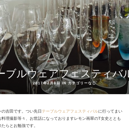
ーブルウェアフェスティバ
2017年2月8日 IN
カテゴリーなし
ンの吉田です。つい先日
テーブルウェアフェスティバル
に行ってまい
お料理撮影等々、お世話になっておりますレモン画翠のT女史ととも
来たらとお勉強です。