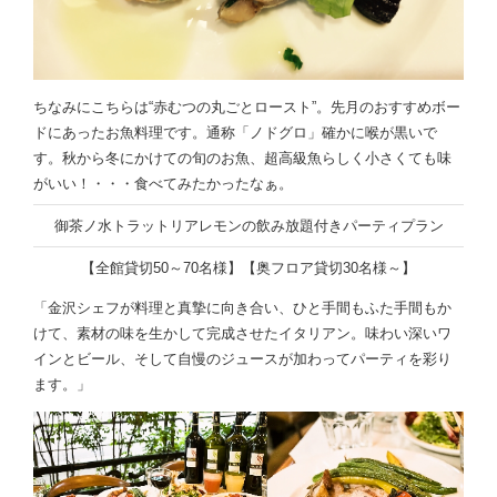
ちなみにこちらは“赤むつの丸ごとロースト”。先月のおすすめボー
ドにあったお魚料理です。通称「ノドグロ」確かに喉が黒いで
す。秋から冬にかけての旬のお魚、超高級魚らしく小さくても味
がいい！・・・食べてみたかったなぁ。
御茶ノ水トラットリアレモンの飲み放題付きパーティプラン
【全館貸切50～70名様】【奥フロア貸切30名様～】
「金沢シェフが料理と真摯に向き合い、ひと手間もふた手間もか
けて、素材の味を生かして完成させたイタリアン。味わい深いワ
インとビール、そして自慢のジュースが加わってパーティを彩り
ます。」