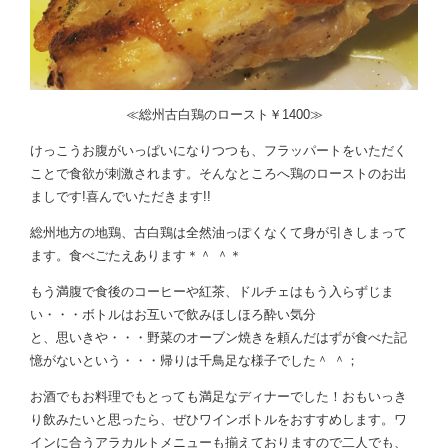
≪総州古白鶏のロースト￥1400≫
けっこうお腹がいっぱいになりつつも、フラッパートをいただく
ことで食欲が刺激されます。そんなところへ鶏のローストのお出
ましです!喜んでいただきます!!
総州地方の地鶏、古白鶏は全然油っぽくなくて身が引きしまって
ます。食べごたえあります＊＾ ＾＊
もう満腹で食後のコーヒーや紅茶、ドルチェはもう入らずじま
い・・・ボトルはお互いで飲みほしほろ酔い気分
と、思いきや・・・野菜のオーブン焼きを頼んだはずが食べた記
憶がないという・・・帰りは千鳥足な様子でした＾ ＾；
お酒でもお料理でもとっても満足なディナーでした！おもいっき
り飲みたいと思ったら、ぜひワインボトルをおすすめします。ワ
インに合うアラカルトメニューも揃えておりますので二人でも、