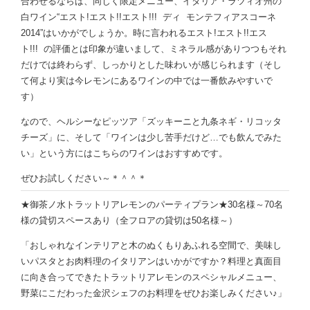
合わせるならば、同じく限定メニュー、イタリア・ラツィオ州の
白ワイン“エスト!エスト!!エスト!!! ディ モンテフィアスコーネ
2014”はいかがでしょうか。時に言われるエスト!エスト!!エス
ト!!! の評価とは印象が違いまして、ミネラル感がありつつもそれ
だけでは終わらず、しっかりとした味わいが感じられます（そし
て何より実は今レモンにあるワインの中では一番飲みやすいで
す）
なので、ヘルシーなピッツア「ズッキーニと九条ネギ・リコッタ
チーズ」に、そして「ワインは少し苦手だけど…でも飲んでみた
い」という方にはこちらのワインはおすすめです。
ぜひお試しください～＊＾＾＊
★御茶ノ水トラットリアレモンのパーティプラン★30名様～70名
様の貸切スペースあり（全フロアの貸切は50名様～）
「おしゃれなインテリアと木のぬくもりあふれる空間で、美味し
いパスタとお肉料理のイタリアンはいかがですか？料理と真面目
に向き合ってできたトラットリアレモンのスペシャルメニュー、
野菜にこだわった金沢シェフのお料理をぜひお楽しみください♪」