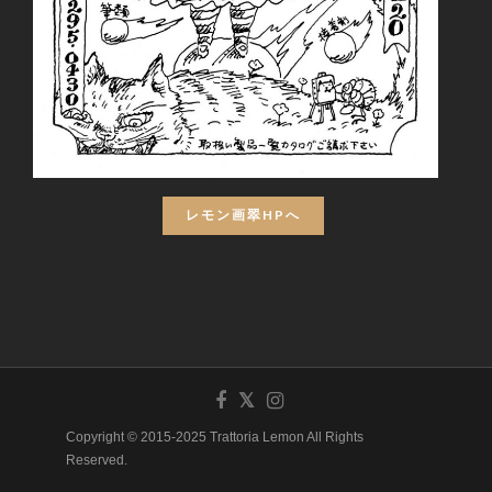
レモン画翠HPへ
Copyright © 2015-2025 Trattoria Lemon All Rights
Reserved.