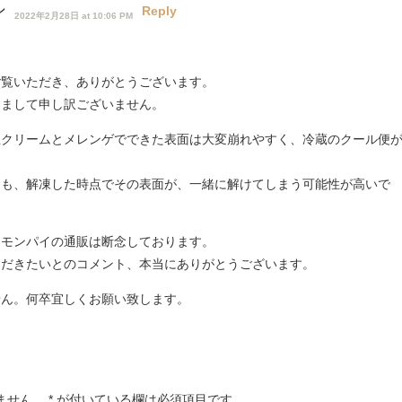
ン
Reply
2022年2月28日 at 10:06 PM
ご覧いただき、ありがとうございます。
りまして申し訳ございません。
生クリームとメレンゲでできた表面は大変崩れやすく、冷蔵のクール便
。
ても、解凍した時点でその表面が、一緒に解けてしまう可能性が高いで
レモンパイの通販は断念しております。
ただきたいとのコメント、本当にありがとうございます。
せん。何卒宜しくお願い致します。
ません。
*
が付いている欄は必須項目です