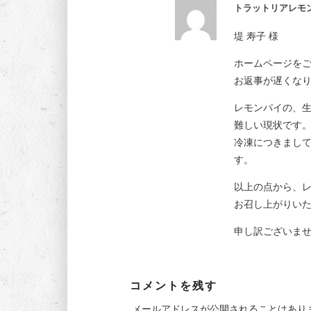
トラットリアレモ
堤 寿子 様
ホームページを
お返事が遅くな
レモンパイの、
難しい現状です
冷凍につきまし
す。
以上の点から、
お召し上がりい
申し訳ございま
コメントを残す
メールアドレスが公開されることはあり