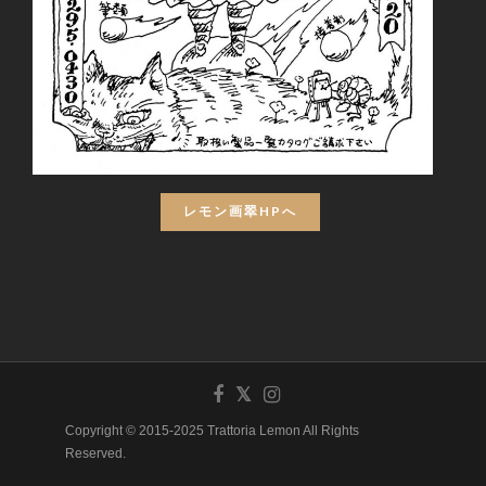
レモン画翠HPへ
Copyright © 2015-2025 Trattoria Lemon All Rights
Reserved.