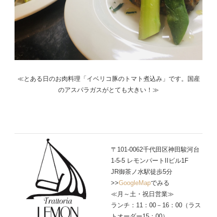
≪とある日のお肉料理「イベリコ豚のトマト煮込み」です。国産
のアスパラガスがとても大きい！≫
〒101-0062千代田区神田駿河台
1-5-5 レモンパートIIビル1F
JR御茶ノ水駅徒歩5分
>>
GoogleMap
でみる
≪月～土・祝日営業≫
ランチ：11：00－16：00（ラス
トオーダー15：00）