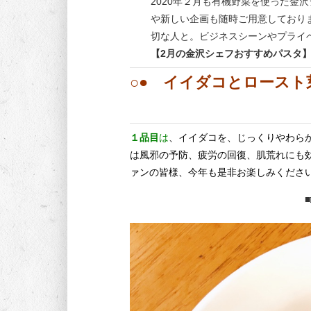
2020年２月も有機野菜を使った金
や新しい企画も随時ご用意しており
切な人と。ビジネスシーンやプライ
【2月の金沢シェフおすすめパスタ
○●
イイダコとロースト
１品目
は
、
イイダコを、じっくりやわら
は風邪の予防、疲労の回復、肌荒れにも
ァンの皆様、今年も是非お楽しみください
■