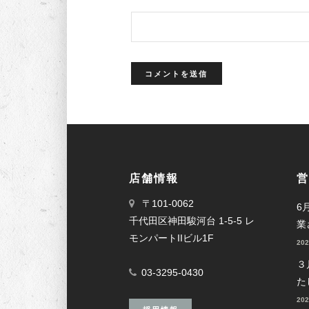
店舗情報
営
〒101-0062
6
千代田区神田駿河台 1-5-5 レ
業
モンパートIIビル1F
20
３
03-3295-0430
た
20