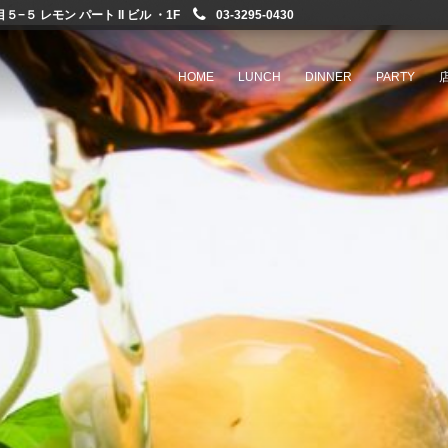
−５ レモン パート II ビル ・1F
03-3295-0430
HOME
LUNCH
DINNER
PARTY