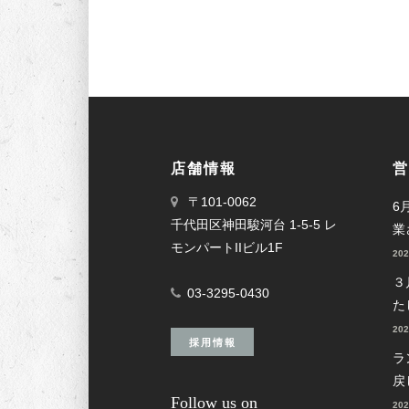
店舗情報
営
〒101-0062
6
千代田区神田駿河台 1-5-5 レ
業
モンパートIIビル1F
20
３
03-3295-0430
た
20
採用情報
ラ
戻
Follow us on
20