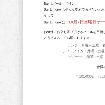
Bar（バール）です♪
Bar Limone もそんな場所でありたい
そして
10月7日水曜日オ
Bar Limone は
お気軽にお立ち寄り頂けるバールを目指
どうぞよろしくお願いします☆
ランチ：月曜～土曜・祝日
ティータイム：月曜～土曜・祝
ディナー：
月曜～土曜
＊定休日
皆様
〒101-0062 千