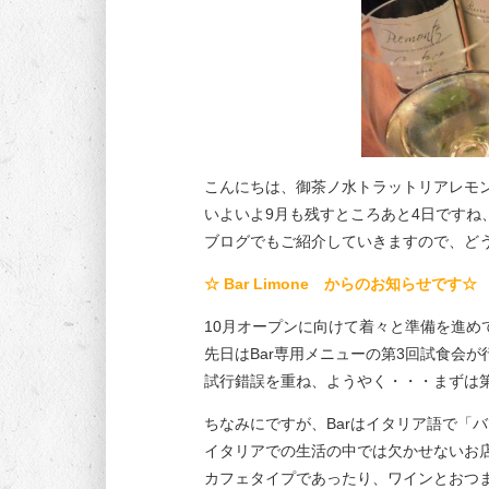
こんにちは、御茶ノ水トラットリアレモ
いよいよ9月も残すところあと4日です
ブログでもご紹介していきますので、ど
☆ Bar Limone からのお知らせです☆
10月オープンに向けて着々と準備を進め
先日はBar専用メニューの第3回試食会
試行錯誤を重ね、ようやく・・・まずは
ちなみにですが、Barはイタリア語で「
イタリアでの生活の中では欠かせないお
カフェタイプであったり、ワインとおつ