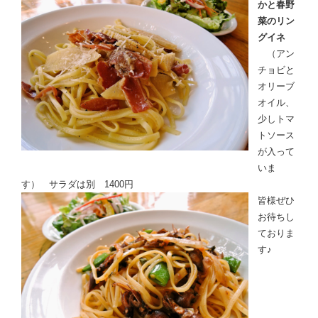
かと春野
菜のリン
グイネ
（アン
チョビと
オリーブ
オイル、
少しトマ
トソース
が入って
いま
す） サラダは別 1400円
皆様ぜひ
お待ちし
ておりま
す♪