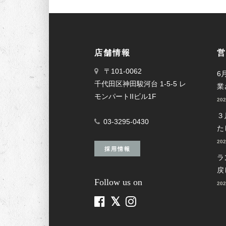
店舗情報
営
〒101-0062
6
千代田区神田駿河台 1-5-5 レ
業
モンパートIIビル1F
20
３
03-3295-0430
た
20
採用情報
ラ
戻
Follow us on
20