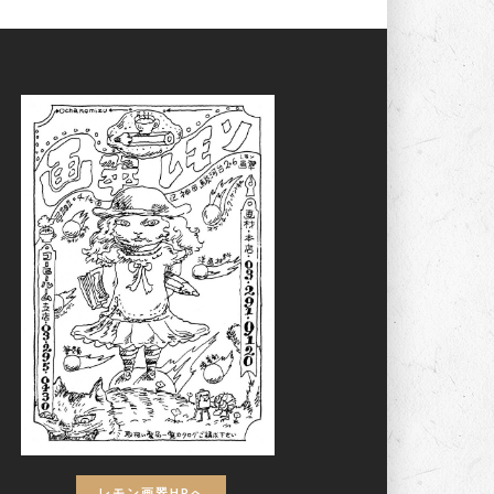
レモン画翠HPへ